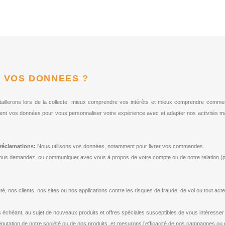
S VOS DONNEES ?
détaillerons lors de la collecte: mieux comprendre vos intérêts et mieux comprendre comme
ent vos données pour vous personnaliser votre expérience avec et adapter nos activités mark
 réclamations:
Nous utilisons vos données, notamment pour livrer vos commandes.
us demandez, ou communiquer avec vous à propos de votre compte ou de notre relation (par
 nos clients, nos sites ou nos applications contre les risques de fraude, de vol ou tout acte ré
échéant, au sujet de nouveaux produits et offres spéciales susceptibles de vous intéresser 
putation de notre société ou de nos produits, et mesurons l’efficacité de nos campagnes ou é