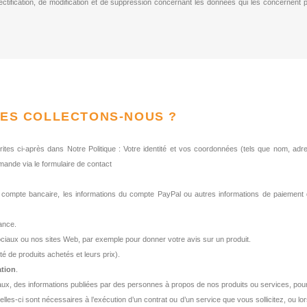
 rectification, de modification et de suppression concernant les données qui les concernent p
EES COLLECTONS-NOUS ?
crites ci-après dans Notre Politique : Votre identité et vos coordonnées (tels que nom, a
ande via le formulaire de contact
 compte bancaire, les informations du compte PayPal ou autres informations de paiement
ance.
ciaux ou nos sites Web, par exemple pour donner votre avis sur un produit.
té de produits achetés et leurs prix).
ation
.
aux, des informations publiées par des personnes à propos de nos produits ou services, pour l
-ci sont nécessaires à l’exécution d’un contrat ou d’un service que vous sollicitez, ou lorsq