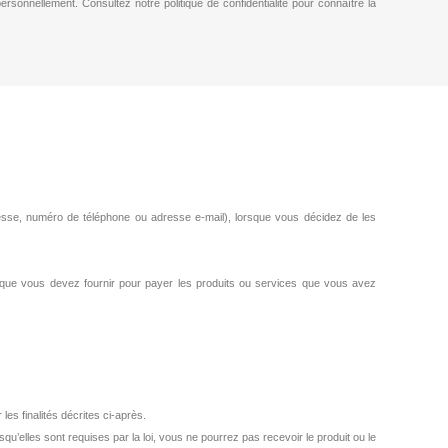
ersonnellement. Consultez notre politique de confidentialité pour connaître la
dresse, numéro de téléphone ou adresse e-mail), lorsque vous décidez de les
 que vous devez fournir pour payer les produits ou services que vous avez
es finalités décrites ci-après.
u’elles sont requises par la loi, vous ne pourrez pas recevoir le produit ou le