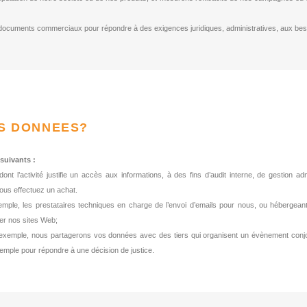
documents commerciaux pour répondre à des exigences juridiques, administratives, aux besoi
OS DONNEES?
uivants :
 dont l’activité justifie un accès aux informations, à des fins d’audit interne, de gestio
vous effectuez un achat.
emple, les prestataires techniques en charge de l’envoi d’emails pour nous, ou hébergea
er nos sites Web;
exemple, nous partagerons vos données avec des tiers qui organisent un évènement conj
exemple pour répondre à une décision de justice.