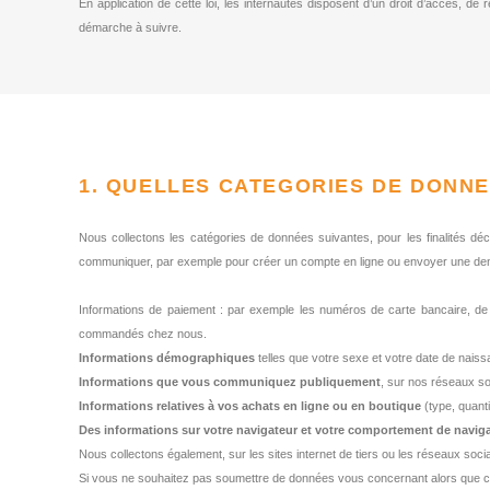
En application de cette loi, les internautes disposent d’un droit d’accès, de
démarche à suivre.
1. QUELLES CATEGORIES DE DONN
Nous collectons les catégories de données suivantes, pour les finalités dé
communiquer, par exemple pour créer un compte en ligne ou envoyer une dem
Informations de paiement : par exemple les numéros de carte bancaire, de
commandés chez nous.
Informations démographiques
telles que votre sexe et votre date de naiss
Informations que vous communiquez publiquement
, sur nos réseaux so
Informations relatives à vos achats en ligne ou en boutique
(type, quanti
Des informations sur votre navigateur et votre comportement de navig
Nous collectons également, sur les sites internet de tiers ou les réseaux soci
Si vous ne souhaitez pas soumettre de données vous concernant alors que celles