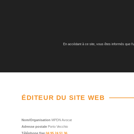
En accédant à ce site, vous êtes informés que l’ut
ÉDITEUR DU SITE WEB
Nom/Organisation
MPDN Avocat
Adresse postale
Porto Vecchio
Téléphone fixe
04 95 24 51 36