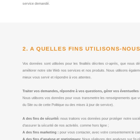
service demandé.
2. A QUELLES FINS UTILISONS-NOU
Vos données sont utilisées pour les finalités décrites ci-après, que nous 
améliorer notre site Web nos services et nos produits. Nous utilisons égalem
mieux vous servir et répondre à vos attentes.
Traiter vos demandes, répondre à vos questions, gérer vos éventuelles
Nous utilisons vos données pour vous transmettre les renseignements que vo
du Site ou de cette Politique ou des mises à jour de service).
A des fins de sécurité:
nous traitons vos données pour protéger notre société,
d’assurer la sécurité de nos activités. comme hors ligne ;
A des fins marketing :
pour vous contacter, avec votre consentement le cas 
A des fins d’analyse et statistiques:
Nous réalisons des analyses sur l’e-ré