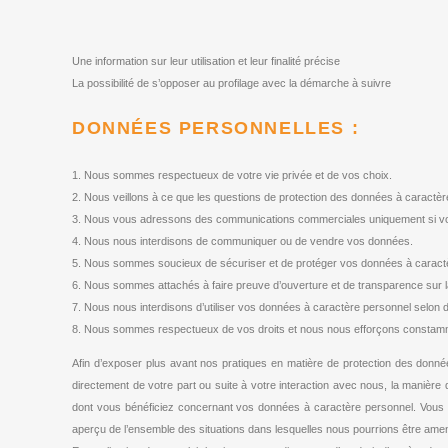
Une information sur leur utilisation et leur finalité précise
La possibilité de s’opposer au profilage avec la démarche à suivre
DONNÉES PERSONNELLES :
1. Nous sommes respectueux de votre vie privée et de vos choix.
2. Nous veillons à ce que les questions de protection des données à caractèr
3. Nous vous adressons des communications commerciales uniquement si vou
4. Nous nous interdisons de communiquer ou de vendre vos données.
5. Nous sommes soucieux de sécuriser et de protéger vos données à caractè
6. Nous sommes attachés à faire preuve d’ouverture et de transparence sur l
7. Nous nous interdisons d’utiliser vos données à caractère personnel selon
8. Nous sommes respectueux de vos droits et nous nous efforçons constammen
Afin d’exposer plus avant nos pratiques en matière de protection des donn
directement de votre part ou suite à votre interaction avec nous, la manière 
dont vous bénéficiez concernant vos données à caractère personnel. Vous p
aperçu de l’ensemble des situations dans lesquelles nous pourrions être ame