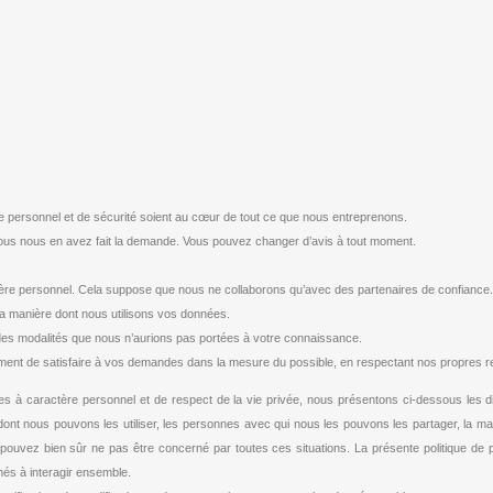
e personnel et de sécurité soient au cœur de tout ce que nous entreprenons.
s nous en avez fait la demande. Vous pouvez changer d’avis à tout moment.
re personnel. Cela suppose que nous ne collaborons qu’avec des partenaires de confiance.
a manière dont nous utilisons vos données.
 des modalités que nous n’aurions pas portées à votre connaissance.
t de satisfaire à vos demandes dans la mesure du possible, en respectant nos propres respo
ées à caractère personnel et de respect de la vie privée, nous présentons ci-dessous les 
dont nous pouvons les utiliser, les personnes avec qui nous les pouvons les partager, la ma
ouvez bien sûr ne pas être concerné par toutes ces situations. La présente politique de
nés à interagir ensemble.