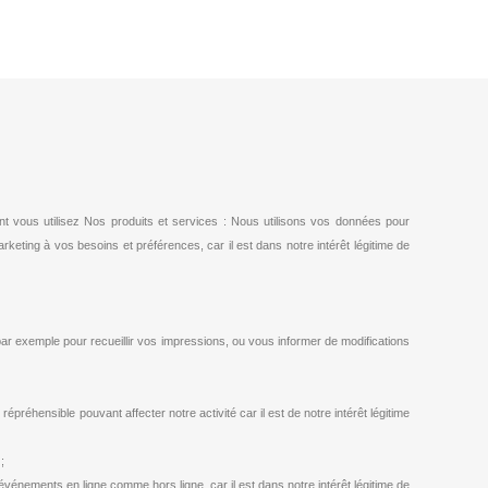
nt vous utilisez Nos produits et services : Nous utilisons vos données pour
eting à vos besoins et préférences, car il est dans notre intérêt légitime de
 exemple pour recueillir vos impressions, ou vous informer de modifications
préhensible pouvant affecter notre activité car il est de notre intérêt légitime
;
vénements en ligne comme hors ligne, car il est dans notre intérêt légitime de