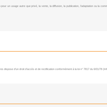
n pour un usage autre que privé, la vente, la diffusion, la publication, l’adaptation ou la c
s dispose d’un droit d’accès et de rectification conformément à la loi n° 7817 du 6/01/78 (Inf